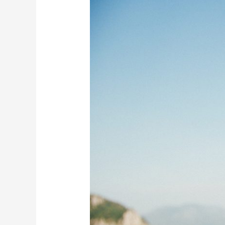
med
barn