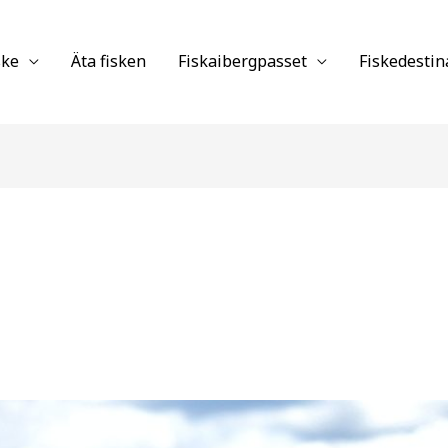
ske
Äta fisken
Fiskaibergpasset
Fiskedestin